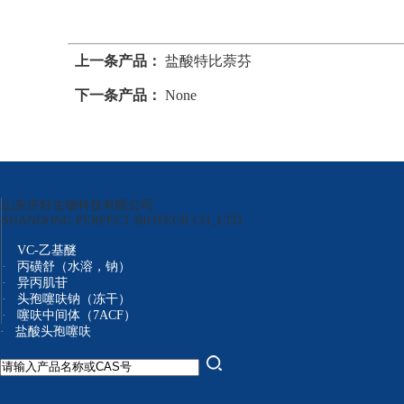
上一条产品：
盐酸特比萘芬
下一条产品：
None
山东济好生物科技有限公司
SHANDONG PERFECT BIOTECH CO.,LTD.
·
VC-乙基醚
·
丙磺舒（水溶，钠）
·
异丙肌苷
·
头孢噻呋钠（冻干）
·
噻呋中间体（7ACF）
·
盐酸头孢噻呋